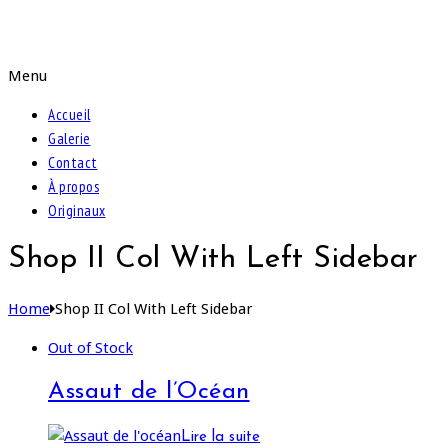
Peintures de Samira
Menu
Accueil
Galerie
Contact
À propos
Originaux
Shop II Col With Left Sidebar
Home
Shop II Col With Left Sidebar
Out of Stock
Assaut de l’Océan
Lire la suite