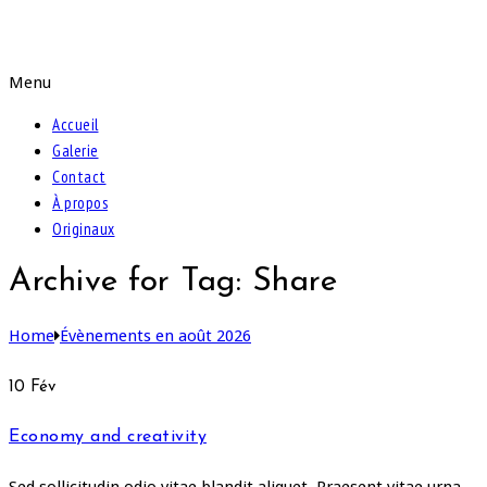
Peintures de Samira
Menu
Accueil
Galerie
Contact
À propos
Originaux
Archive for Tag: Share
Home
Évènements en août 2026
10
Fév
Economy and creativity
Sed sollicitudin odio vitae blandit aliquet. Praesent vitae urna