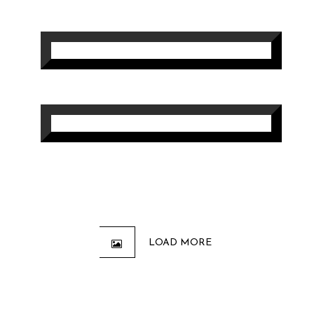
Hippique
RIVALITÉS EN SELLE: L’ARÈNE
DES JOCKEYS
Hippique
LE PELOTON – GROS PLAN
Cyclisme
LOAD MORE