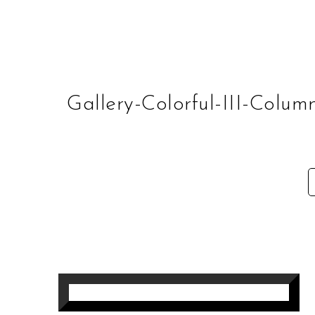
PEINTURES DE SAMIR
Gallery-Colorful-III-Col
L’ÉLAN DES RÉGATES