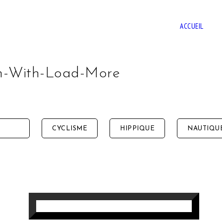
A
ACCUEIL
umn-With-Load-More
ALL
CYCLISME
HIPPIQUE
NAUTIQU
PRÉLUDE À LA CHUTE