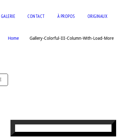
GALERIE
CONTACT
À PROPOS
ORIGINAUX
Home
Gallery-Colorful-III-Column-With-Load-More
E
HARMONIE MARINE